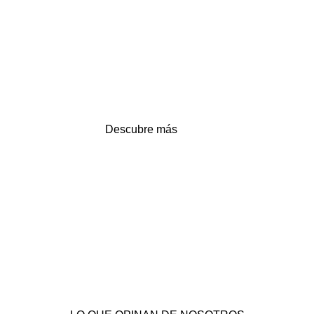
«La distancia no es una barrera para entregar
nuestras frutas y verduras sino la oportunidad
de que cualquier persona pueda disfrutarlas»
OFRECEMOS LA MEJOR CALIDAD
CERTIFICADA
Descubre más