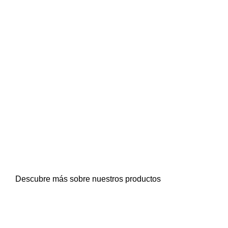
Producción y Exportación de
frutas y hortalizas desde 1965.
Descubre más sobre nuestros productos